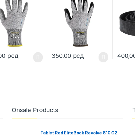
,00
рсд
350,00
рсд
400,0
oduct has multiple variants. The options may be chosen on the prod
This product has multiple variants. The o
Onsale Products
Tablet Red EliteBook Revolve 810 G2