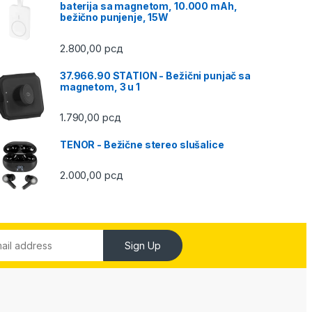
baterija sa magnetom, 10.000 mAh,
bežično punjenje, 15W
2.800,00
рсд
37.966.90 STATION - Bežični punjač sa
magnetom, 3 u 1
1.790,00
рсд
TENOR - Bežične stereo slušalice
2.000,00
рсд
Sign Up