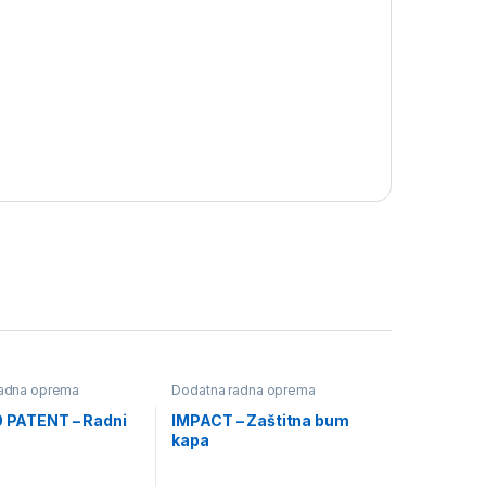
radna oprema
Dodatna radna oprema
0 PATENT – Radni
IMPACT – Zaštitna bum
kapa