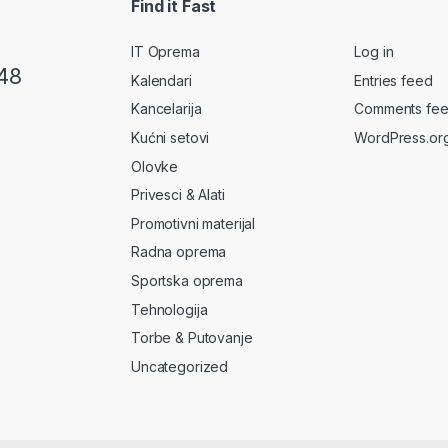
Find it Fast
IT Oprema
Log in
48
Kalendari
Entries feed
Kancelarija
Comments fe
Kućni setovi
WordPress.or
Olovke
Privesci & Alati
Promotivni materijal
Radna oprema
Sportska oprema
Tehnologija
Torbe & Putovanje
Uncategorized