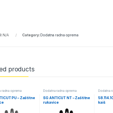
U:
N/A
Category:
Dodatna radna oprema
ted products
a radna oprema
Dodatna radna oprema
Dodatna 
TICUT PU – Zaštitne
SG ANTICUT NT – Zaštitne
58.114.1
ce
rukavice
kaiš