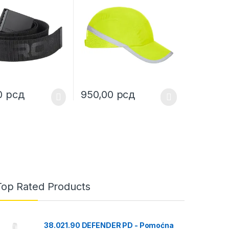
0
рсд
950,00
рсд
uct page
ptions may be chosen on the product page
This product has multiple variants. The opt
Top Rated Products
38.021.90 DEFENDER PD - Pomoćna