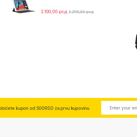
2.100,00
рсд
2.299,00
рсд
 dobićete kupon od 500RSD za prvu kupovinu