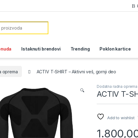
or:
onuda
Istaknuti brendovi
Trending
Poklon kartice
a oprema
ACTIV T-SHIRT – Aktivni veš, gornji deo
Dodatna radna oprema
🔍
ACTIV T-SHI
Add to wishlist
1.800,0