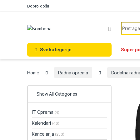
Skip to navigation
Skip to content
Dobro došli
Search f
Sve kategorije
Super p
Home
Radna oprema
Dodatna radn
Show All Categories
IT Oprema
(4)
Kalendari
(46)
Kancelarija
(253)