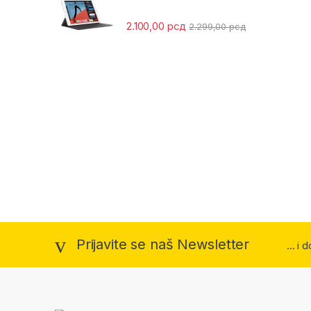
2.100,00
рсд
2.299,00
рсд
Prijavite se naš Newsletter
... i