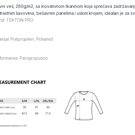
ivni veš, 260g/m2, sa inovativnom tkaninom koja sprečava zadržavanj
trastnim šavovima, bešavnim panelima i uskim krojem, idealan je za sve 
nd: TEKTON PRO
rijal: Polipropilen, Poliamid
formanse: Paropropusno