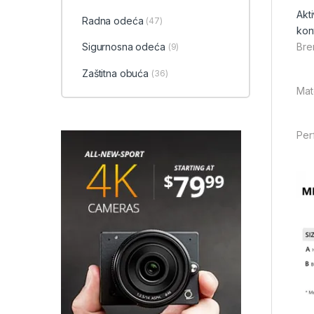
Akt
Radna odeća
(47)
kon
Sigurnosna odeća
Bre
(9)
Zaštitna obuća
(36)
Mate
Per