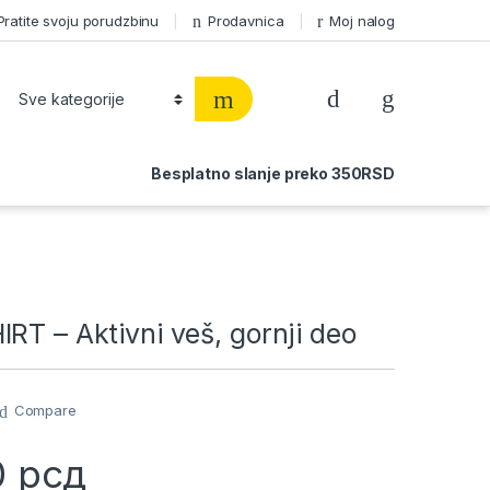
Pratite svoju porudzbinu
Prodavnica
Moj nalog
Besplatno slanje preko 350RSD
RT – Aktivni veš, gornji deo
Compare
0
рсд