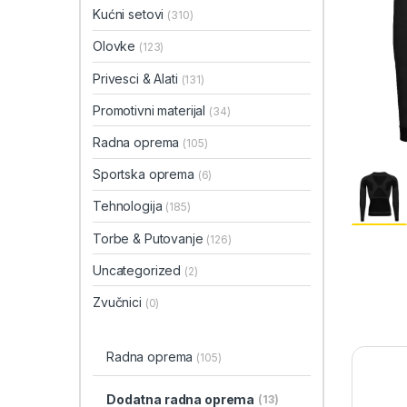
Kućni setovi
(310)
Olovke
(123)
Privesci & Alati
(131)
Promotivni materijal
(34)
Radna oprema
(105)
Sportska oprema
(6)
Tehnologija
(185)
Torbe & Putovanje
(126)
Uncategorized
(2)
Zvučnici
(0)
Radna oprema
(105)
Dodatna radna oprema
(13)