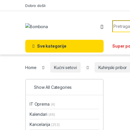
Skip to navigation
Skip to content
Dobro došli
Search f
Sve kategorije
Super p
Home
Kućni setovi
Kuhinjski pribor
Show All Categories
IT Oprema
(4)
Kalendari
(46)
Kancelarija
(253)