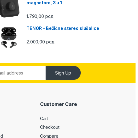
magnetom, 3 u 1
1.790,00
рсд
TENOR - Bežične stereo slušalice
2.000,00
рсд
Sign Up
Customer Care
Cart
Checkout
ed
Compare