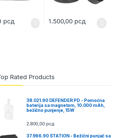
0
рсд
1.500,00
рсд
ptions may be chosen on the product page
This product has multiple variants. The opt
Top Rated Products
38.021.90 DEFENDER PD - Pomoćna
baterija sa magnetom, 10.000 mAh,
bežično punjenje, 15W
2.800,00
рсд
37.966.90 STATION - Bežični punjač sa