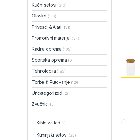
Kućni setovi
(310)
Olovke
(123)
Privesci & Alati
(131)
Promotivni materijal
(34)
Radna oprema
(105)
Sportska oprema
(6)
Tehnologija
(185)
Torbe & Putovanje
(126)
Uncategorized
(2)
Zvučnici
(0)
Kible za led
(1)
Kuhinjski setovi
(33)