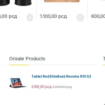
0,00
рсд
1.100,00
рсд
600,0
This product has multiple variants. The o
Onsale Products
Tablet Red EliteBook Revolve 810 G2
2.100,00
рсд
2.299,00
рсд