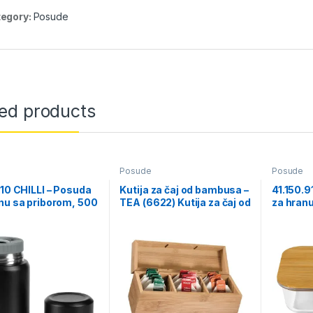
egory:
Posude
ted products
Posude
Posude
.10 CHILLI – Posuda
Kutija za čaj od bambusa –
41.150.
nu sa priborom, 500
TEA (6622) Kutija za čaj od
za hran
ba