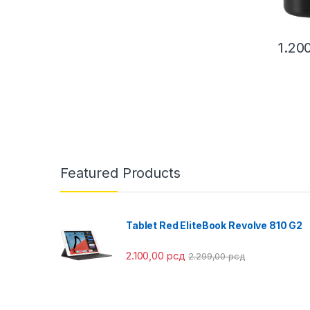
1.20
Featured Products
Tablet Red EliteBook Revolve 810 G2
2.100,00
рсд
2.299,00
рсд