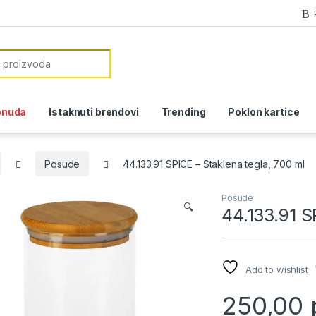
or:
onuda
Istaknuti brendovi
Trending
Poklon kartice
Posude
44.133.91 SPICE – Staklena tegla, 700 ml
Posude
🔍
44.133.91 S
Add to wishlist
250,00