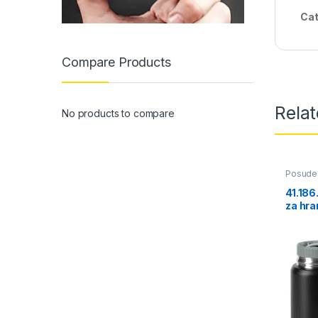
Cat
Compare Products
Rela
No products to compare
Posude
41.186
za hra
ml