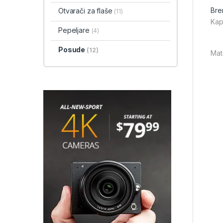
Bre
Otvarači za flaše
(11)
Kap
Pepeljare
(4)
Posude
(12)
Mat