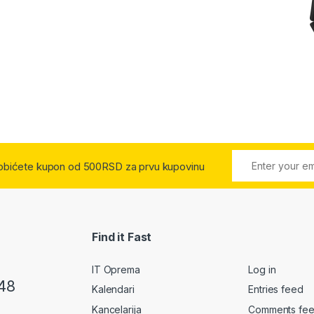
 dobićete kupon od 500RSD za prvu kupovinu
Find it Fast
IT Oprema
Log in
48
Kalendari
Entries feed
Kancelarija
Comments fe