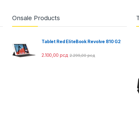
Onsale Products
Tablet Red EliteBook Revolve 810 G2
2.100,00
рсд
2.299,00
рсд