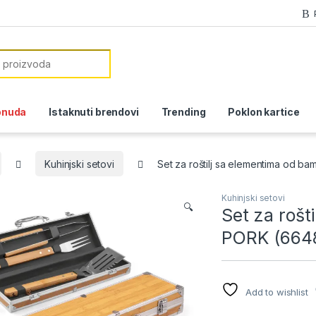
or:
onuda
Istaknuti brendovi
Trending
Poklon kartice
Kuhinjski setovi
Set za roštilj sa elementima od b
Kuhinjski setovi
🔍
Set za rošt
PORK (664
Add to wishlist