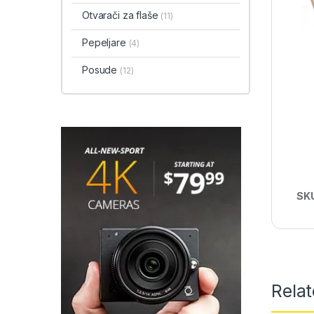
Otvarači za flaše
(11)
Pepeljare
(4)
Posude
(12)
SK
Rela