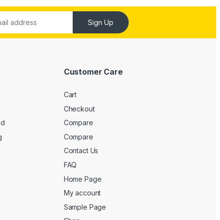
Sign Up
Customer Care
Cart
Checkout
ed
Compare
g
Compare
Contact Us
FAQ
Home Page
My account
Sample Page