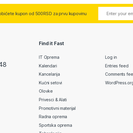
 dobićete kupon od 500RSD za prvu kupovinu
Find it Fast
IT Oprema
Log in
48
Kalendari
Entries feed
Kancelarija
Comments fe
Kućni setovi
WordPress.or
Olovke
Privesci & Alati
Promotivni materijal
Radna oprema
Sportska oprema