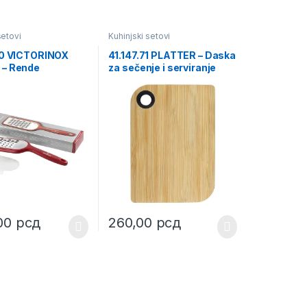
setovi
Kuhinjski setovi
30 VICTORINOX
41.147.71 PLATTER – Daska
– Rende
za sečenje i serviranje
,00
рсд
260,00
рсд