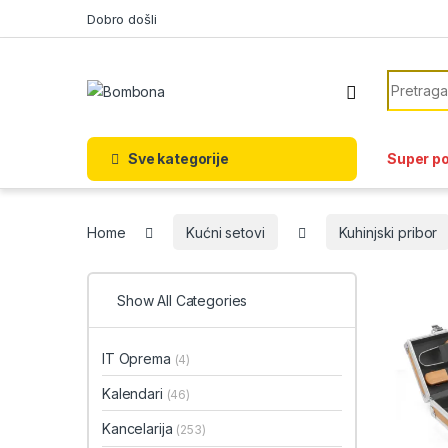
Skip to navigation
Skip to content
Dobro došli
Search f
Sve kategorije
Super p
Home
Kućni setovi
Kuhinjski pribor
Show All Categories
IT Oprema
(4)
Kalendari
(46)
Kancelarija
(253)