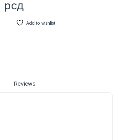
0
рсд
Add to wishlist
Reviews