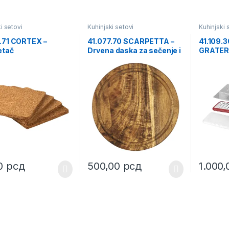
i setovi
Kuhinjski setovi
Kuhinjski 
.71 CORTEX –
41.077.70 SCARPETTA –
41.109.
tač
Drvena daska za sečenje i
GRATER 
serviranje
00
рсд
500,00
рсд
1.000