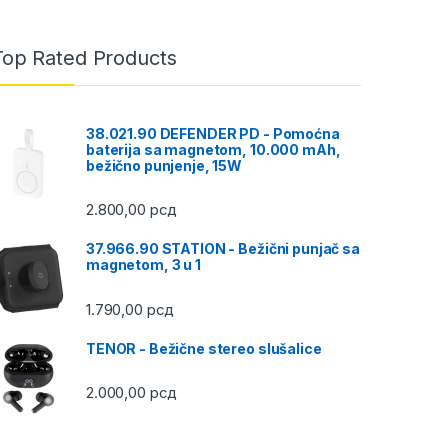
Top Rated Products
38.021.90 DEFENDER PD - Pomoćna
baterija sa magnetom, 10.000 mAh,
bežično punjenje, 15W
2.800,00
рсд
37.966.90 STATION - Bežični punjač sa
magnetom, 3 u 1
1.790,00
рсд
TENOR - Bežične stereo slušalice
2.000,00
рсд