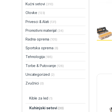
Kućni setovi
(310)
Olovke
(123)
Privesci & Alati
(131)
Promotivni materijal
(34)
Radna oprema
(105)
Sportska oprema
(6)
Tehnologija
(185)
Torbe & Putovanje
(126)
Uncategorized
(2)
Zvučnici
(0)
Kible za led
(1)
Kuhinjski setovi
(33)