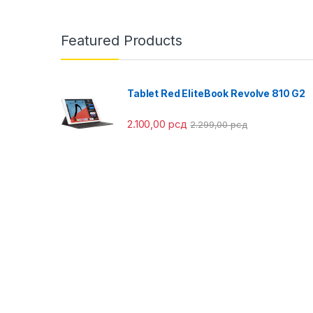
Featured Products
Tablet Red EliteBook Revolve 810 G2
2.100,00
рсд
2.299,00
рсд