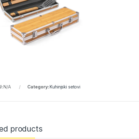
U:
N/A
Category:
Kuhinjski setovi
ted products