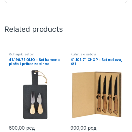
Related products
Kuhinjski setovi
Kuhinjski setovi
41.196.71 OLIO – Set kamena
41.101.71 CHOP – Set noževa,
ploča i pribor za sir sa
4/1
drvenom drškom, 3/1
600,00
рсд
900,00
рсд