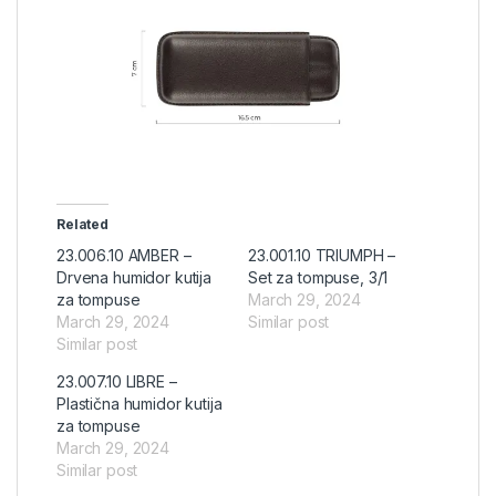
Related
23.006.10 AMBER –
23.001.10 TRIUMPH –
Drvena humidor kutija
Set za tompuse, 3/1
za tompuse
March 29, 2024
March 29, 2024
Similar post
Similar post
23.007.10 LIBRE –
Plastična humidor kutija
za tompuse
March 29, 2024
Similar post