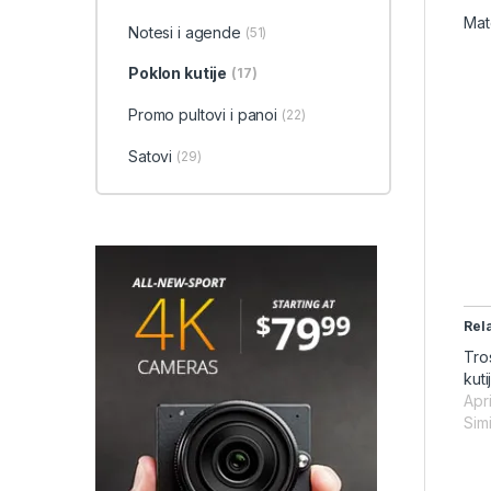
Mate
Notesi i agende
(51)
Poklon kutije
(17)
Promo pultovi i panoi
(22)
Satovi
(29)
Rel
Tro
kut
Apri
Simi