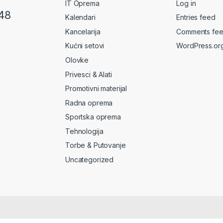
IT Oprema
Log in
48
Kalendari
Entries feed
Kancelarija
Comments fe
Kućni setovi
WordPress.or
Olovke
Privesci & Alati
Promotivni materijal
Radna oprema
Sportska oprema
Tehnologija
Torbe & Putovanje
Uncategorized