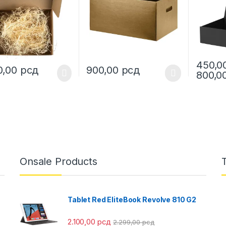
450,0
0,00
рсд
900,00
рсд
800,0
This product has multiple variants. The o
This pro
Onsale Products
Tablet Red EliteBook Revolve 810 G2
2.100,00
рсд
2.299,00
рсд