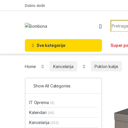
Skip to navigation
Skip to content
Dobro došli
Search f
Sve kategorije
Super p
Home
Kancelarija
Poklon kutije
Show All Categories
IT Oprema
(4)
Kalendari
(46)
Kancelarija
(253)