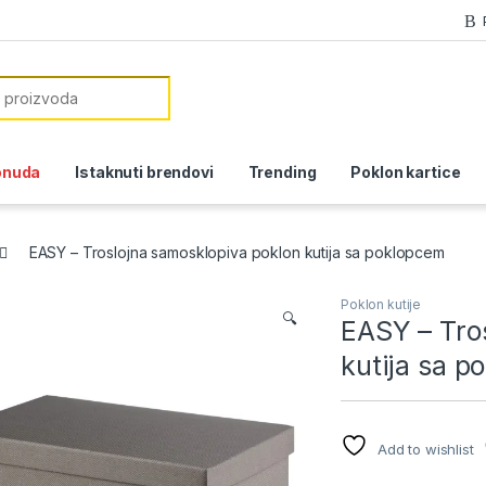
or:
onuda
Istaknuti brendovi
Trending
Poklon kartice
EASY – Troslojna samosklopiva poklon kutija sa poklopcem
Poklon kutije
🔍
EASY – Tro
kutija sa p
Add to wishlist