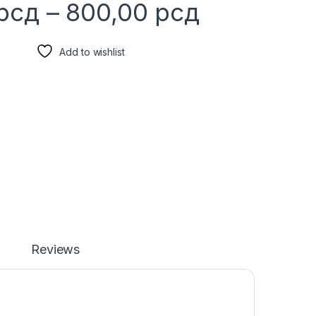
Price ran
рсд
–
800,00
рсд
Add to wishlist
Reviews