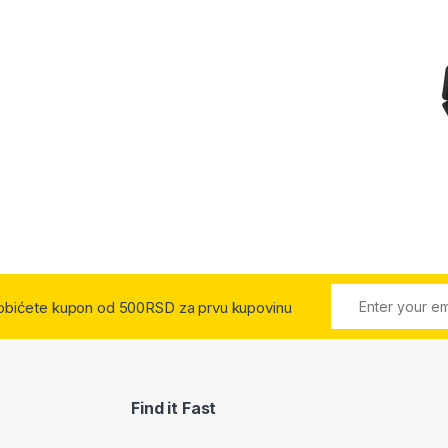
 dobićete kupon od 500RSD za prvu kupovinu
Find it Fast