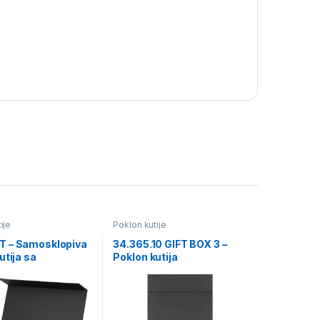
ije
Poklon kutije
 – Samosklopiva
34.365.10 GIFT BOX 3 –
utija sa
Poklon kutija
zmom