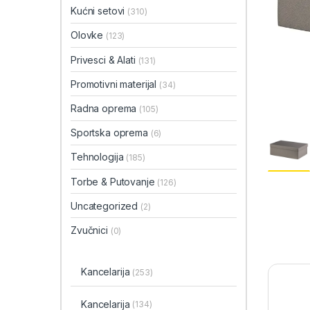
Kućni setovi
(310)
Olovke
(123)
Privesci & Alati
(131)
Promotivni materijal
(34)
Radna oprema
(105)
Sportska oprema
(6)
Tehnologija
(185)
Torbe & Putovanje
(126)
Uncategorized
(2)
Zvučnici
(0)
Kancelarija
(253)
Kancelarija
(134)