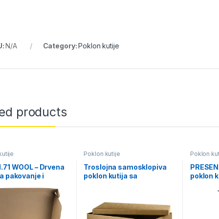
U:
N/A
Category:
Poklon kutije
ted products
utije
Poklon kutije
Poklon kut
1.71 WOOL – Drvena
Troslojna samosklopiva
PRESENT
a pakovanje i
poklon kutija sa
poklon k
u proizvoda
poklopcem
mehani