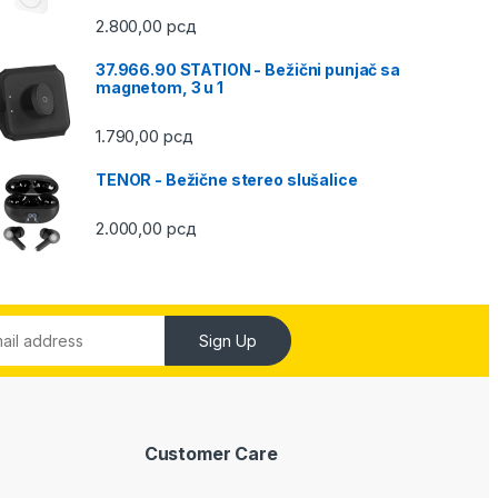
2.800,00
рсд
37.966.90 STATION - Bežični punjač sa
magnetom, 3 u 1
1.790,00
рсд
TENOR - Bežične stereo slušalice
2.000,00
рсд
Sign Up
Customer Care