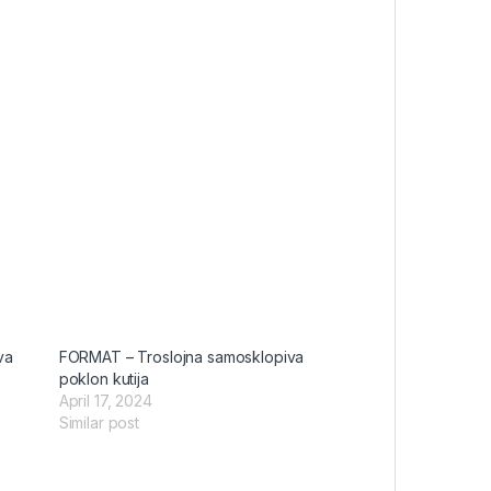
va
FORMAT – Troslojna samosklopiva
poklon kutija
April 17, 2024
Similar post