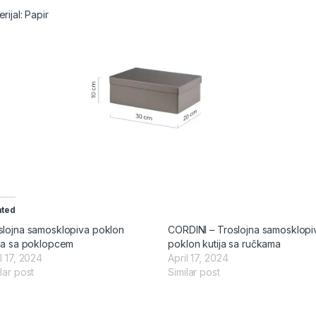
rijal: Papir
ated
slojna samosklopiva poklon
CORDINI – Troslojna samosklopi
ija sa poklopcem
poklon kutija sa ručkama
l 17, 2024
April 17, 2024
lar post
Similar post