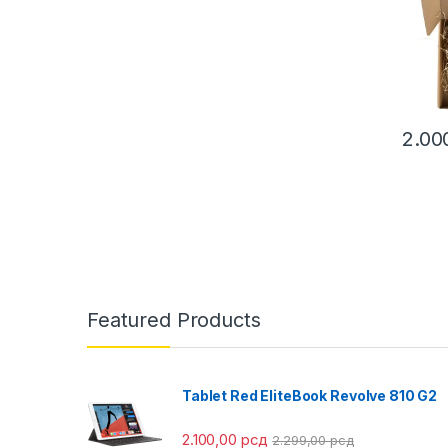
2.00
Featured Products
Tablet Red EliteBook Revolve 810 G2
2.100,00
рсд
2.299,00
рсд