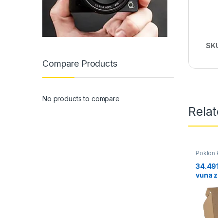
SK
Compare Products
No products to compare
Rela
Poklon k
34.49
vuna z
zaštit