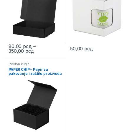
80,00
рсд
–
50,00
рсд
Price range: 80,00 рсд through 350,00 рсд
350,00
рсд
This product has multiple variants. The options may be chosen 
This product has multiple varia
Poklon kutije
PAPER CHIP – Papir za
pakovanje i zaštitu proizvoda