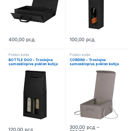
400,00
рсд
100,00
рсд
This product has multiple varia
Poklon kutije
Poklon kutije
BOTTLE DUO – Troslojna
CORDINI – Troslojna
samosklopiva poklon kutija
samosklopiva poklon kutija
za dve flaše
sa ručkama
300,00
рсд
–
120,00
рсд