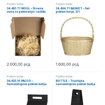
Poklon kutije
Poklon kutije
34.491.71 WOOL – Drvena
34.494.71 BASKET – Set
vuna za pakovanje i zaštitu
poklon korpi, 3/1
proizvoda
2.000,00
рсд
1.600,00
рсд
Poklon kutije
Poklon kutije
34.633.10 PACCO –
BOTTLE – Troslojna
Samosklopiva poklon kutija
samosklopiva poklon kutija
sa mehanizmom
za flašu