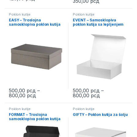
Price range: 30
350,00
рсд
This product has multiple variants. The options may be chosen 
This product has multiple varia
Poklon kutije
Poklon kutije
EASY – Troslojna
EVENT – Samosklopiva
samosklopiva poklon kutija
poklon kutija sa lepljenjem
sa poklopcem
500,00
рсд
–
500,00
рсд
–
Price range: 500,00 рсд through 800,00 р
Price range: 50
800,00
рсд
800,00
рсд
This product has multiple variants. The options may be chosen 
This product has multiple varia
Poklon kutije
Poklon kutije
FORMAT – Troslojna
GIFTY – Poklon kutija za šolju
samosklopiva poklon kutija