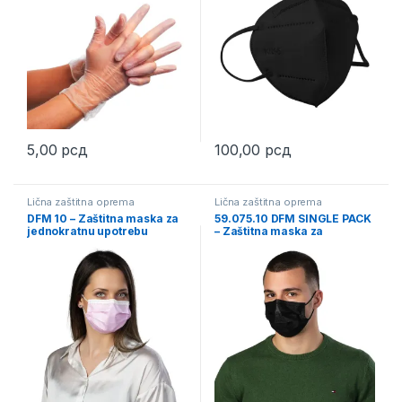
5,00
рсд
100,00
рсд
This product has multiple variants. The options may be chosen 
This product has multiple varia
Lična zaštitna oprema
Lična zaštitna oprema
DFM 10 – Zaštitna maska za
59.075.10 DFM SINGLE PACK
jednokratnu upotrebu
– Zaštitna maska za
jednokratnu upotrebu u
pojedinačnom pakovanju