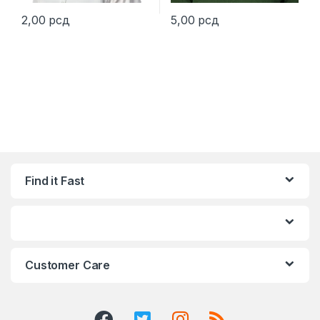
2,00
рсд
5,00
рсд
This product has multiple variants. The options may be chosen 
Find it Fast
Customer Care