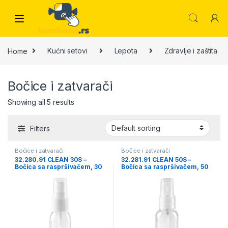
Skip to navigation
Skip to content
Home
Kućni setovi
Lepota
Zdravlje i zaštita
Bočice i zatvarači
Showing all 5 results
Filters
Bočice i zatvarači
Bočice i zatvarači
32.280.91 CLEAN 30S –
32.281.91 CLEAN 50S –
Bočica sa raspršivačem, 30
Bočica sa raspršivačem, 50
ml
ml