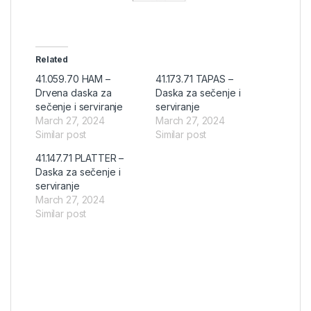
Related
41.059.70 HAM –
41.173.71 TAPAS –
Drvena daska za
Daska za sečenje i
sečenje i serviranje
serviranje
March 27, 2024
March 27, 2024
Similar post
Similar post
41.147.71 PLATTER –
Daska za sečenje i
serviranje
March 27, 2024
Similar post