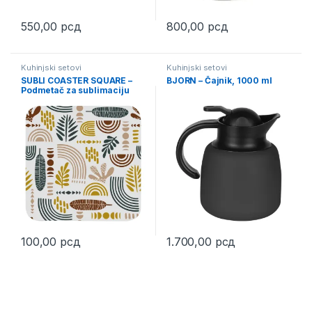
550,00
рсд
800,00
рсд
Kuhinjski setovi
Kuhinjski setovi
SUBLI COASTER SQUARE –
BJORN – Čajnik, 1000 ml
Podmetač za sublimaciju
100,00
рсд
1.700,00
рсд
This product has multiple varia