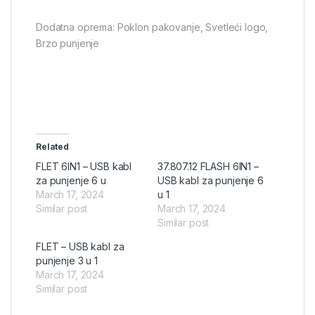
Dodatna oprema: Poklon pakovanje, Svetleći logo,
Brzo punjenje
Related
FLET 6IN1 – USB kabl
37.807.12 FLASH 6IN1 –
za punjenje 6 u
USB kabl za punjenje 6
March 17, 2024
u 1
Similar post
March 17, 2024
Similar post
FLET – USB kabl za
punjenje 3 u 1
March 17, 2024
Similar post