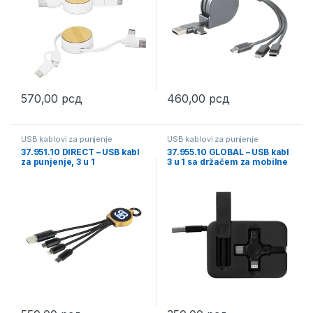
570,00
рсд
460,00
рсд
This product has multiple variants. The options may be chosen 
USB kablovi za punjenje
USB kablovi za punjenje
37.951.10 DIRECT – USB kabl
37.955.10 GLOBAL – USB kabl
za punjenje, 3 u 1
3 u 1 sa držačem za mobilne
uređaje