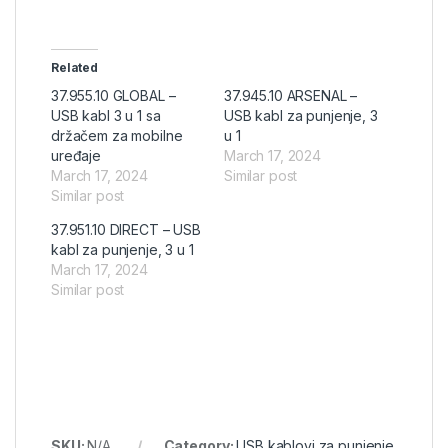
Related
37.955.10 GLOBAL –
37.945.10 ARSENAL –
USB kabl 3 u 1 sa
USB kabl za punjenje, 3
držačem za mobilne
u 1
uređaje
March 17, 2024
March 17, 2024
Similar post
Similar post
37.951.10 DIRECT – USB
kabl za punjenje, 3 u 1
March 17, 2024
Similar post
SKU:
N/A
Category:
USB kablovi za punjenje