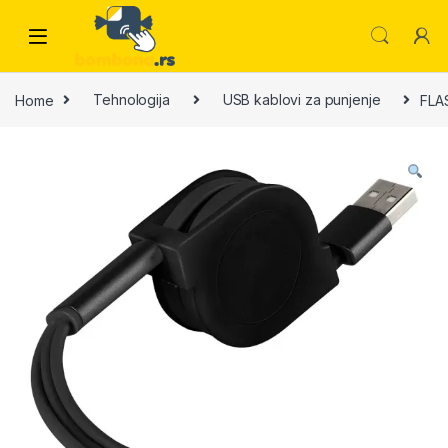
Skip to navigation
Skip to content
Home
Tehnologija
USB kablovi za punjenje
FLAS