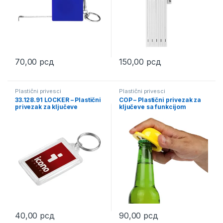
70,00
рсд
150,00
рсд
This product has multiple variants. The options may be chosen 
Plastični privesci
Plastični privesci
33.128.91 LOCKER – Plastični
COP – Plastični privezak za
privezak za ključeve
ključeve sa funkcijom
otvarača
40,00
рсд
90,00
рсд
This product has multiple varia