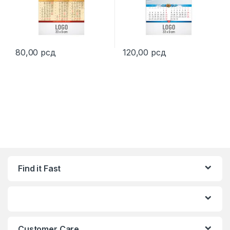
80,00
рсд
120,00
рсд
Find it Fast
Customer Care