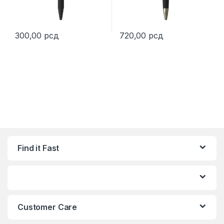
300,00
рсд
720,00
рсд
This product has multiple varia
Find it Fast
Customer Care