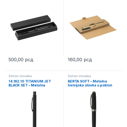
kutiji
500,00
рсд
160,00
рсд
Setovi olovaka
Setovi olovaka
14.162.10 TITANIUM JET
BERTA SOFT – Metalna
BLACK SET – Metalna
hemijska olovka u poklon
hemijska i roler olovka u
kutiji
setu