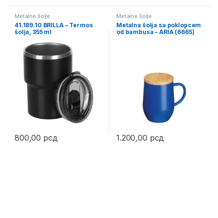
Metalne šolje
Metalne šolje
41.189.10 BRILLA – Termos
Metalna šolja sa poklopcem
šolja, 355 ml
od bambusa – ARIA (6665)
800,00
рсд
1.200,00
рсд
This product has multiple varia