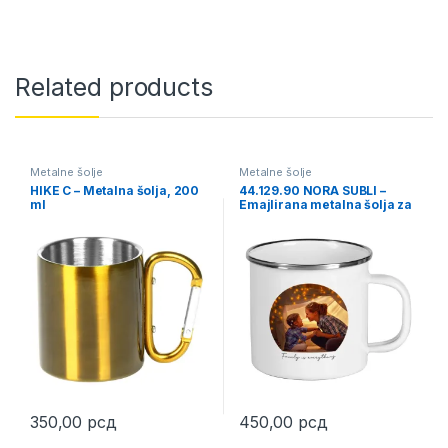
Related products
Metalne šolje
Metalne šolje
HIKE C – Metalna šolja, 200
44.129.90 NORA SUBLI –
ml
Emajlirana metalna šolja za
sublimaciju, 350 ml
350,00
рсд
450,00
рсд
This product has multiple variants. The options may be chosen 