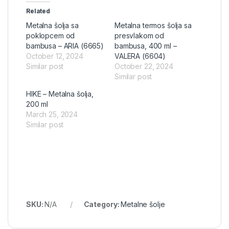
Related
Metalna šolja sa
Metalna termos šolja sa
poklopcem od
presvlakom od
bambusa – ARIA (6665)
bambusa, 400 ml –
October 12, 2024
VALERA (6604)
Similar post
October 22, 2024
Similar post
HIKE – Metalna šolja,
200 ml
March 25, 2024
Similar post
SKU:
N/A
Category:
Metalne šolje