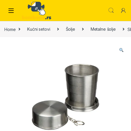
Skip to navigation
Skip to content
Home
Kućni setovi
Šolje
Metalne šolje
S