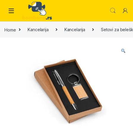
Skip to navigation
Skip to content
Home
Kancelarija
Kancelarija
Setovi za beleš