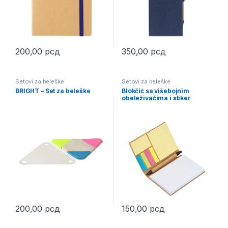
200,00
рсд
350,00
рсд
This product has multiple variants. The options may be chosen 
This product has multiple varia
Setovi za beleške
Setovi za beleške
BRIGHT – Set za beleške
Blokčić sa višebojnim
obeleživačima i stiker
papirićima – AMOS (5116)
200,00
рсд
150,00
рсд
This product has multiple variants. The options may be chosen 
This product has multiple varia