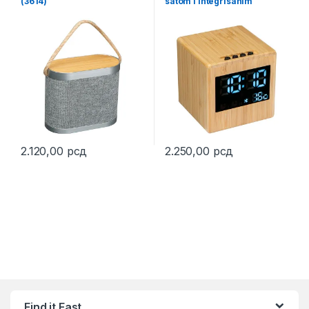
(3614)
satom i integrisanim
wireless punjenjem – ODEN
(3613)
2.120,00
рсд
2.250,00
рсд
This product has multiple variants. The options may be chosen 
This product has multiple varia
Find it Fast