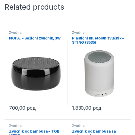
Related products
Zvučnici
Zvučnici
NOISE – Bežični zvučnik, 3W
Plastični bluetooth zvučnik –
STING (3535)
700,00
рсд
1.830,00
рсд
This product has multiple variants. The options may be chosen 
This product has multiple varia
Zvučnici
Zvučnici
Zvučnik od bambusa – TOBI
Zvučnik od bambusa sa