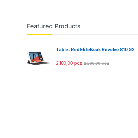
Featured Products
Tablet Red EliteBook Revolve 810 G2
2.100,00
рсд
2.299,00
рсд