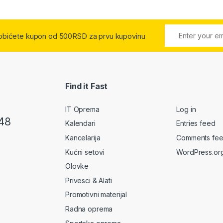
 dobićete kupon od 500RSD za prvu kupovinu
Find it Fast
IT Oprema
Log in
48
Kalendari
Entries feed
Kancelarija
Comments fe
Kućni setovi
WordPress.or
Olovke
Privesci & Alati
Promotivni materijal
Radna oprema