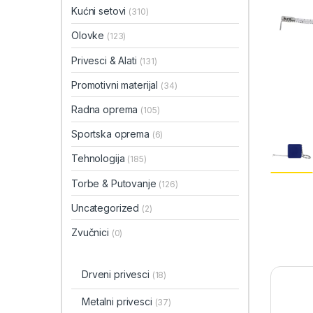
Kućni setovi
(310)
Olovke
(123)
Privesci & Alati
(131)
Promotivni materijal
(34)
Radna oprema
(105)
Sportska oprema
(6)
Tehnologija
(185)
Torbe & Putovanje
(126)
Uncategorized
(2)
Zvučnici
(0)
Drveni privesci
(18)
Metalni privesci
(37)