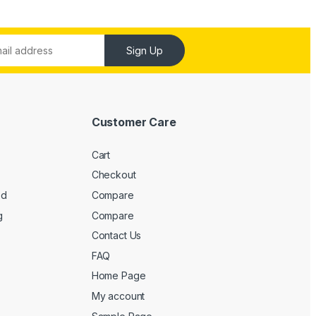
Sign Up
Customer Care
Cart
Checkout
ed
Compare
g
Compare
Contact Us
FAQ
Home Page
My account