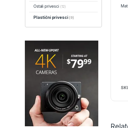
Mate
Ostali privesci
(12)
Plastični privesci
(9)
SK
Rela