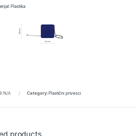
rijal: Plastika
U:
N/A
Category:
Plastični privesci
ted products