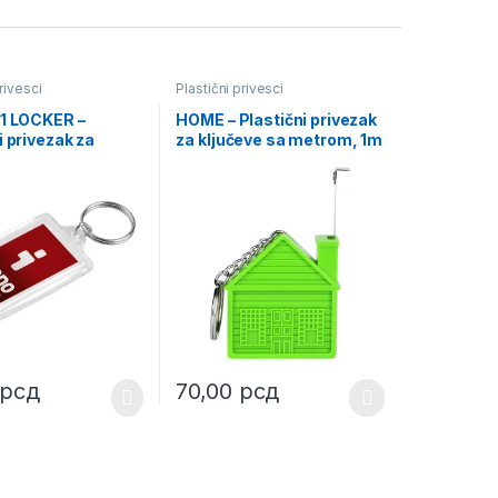
rivesci
Plastični privesci
91 LOCKER –
HOME – Plastični privezak
i privezak za
za ključeve sa metrom, 1m
рсд
70,00
рсд
uct page
ptions may be chosen on the product page
This product has multiple variants. The opt