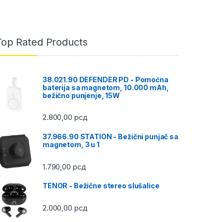
Top Rated Products
38.021.90 DEFENDER PD - Pomoćna
baterija sa magnetom, 10.000 mAh,
bežično punjenje, 15W
2.800,00
рсд
37.966.90 STATION - Bežični punjač sa
magnetom, 3 u 1
1.790,00
рсд
TENOR - Bežične stereo slušalice
2.000,00
рсд