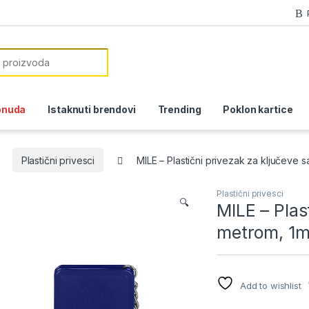
or:
onuda
Istaknuti brendovi
Trending
Poklon kartice
Plastični privesci
MILE – Plastični privezak za ključeve 
Plastični privesci
🔍
MILE – Plas
metrom, 1
Add to wishlist