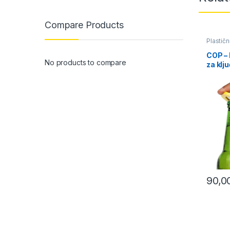
Compare Products
Plastičn
COP – 
No products to compare
za klj
otvar
90,0
This pr