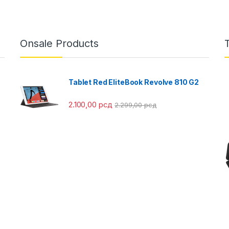
Onsale Products
Tablet Red EliteBook Revolve 810 G2
2.100,00
рсд
2.299,00
рсд