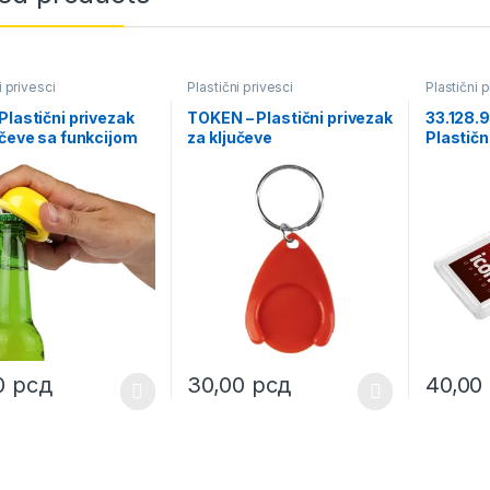
i privesci
Plastični privesci
Plastični p
Plastični privezak
TOKEN – Plastični privezak
33.128.
učeve sa funkcijom
za ključeve
Plastičn
ača
ključeve
0
рсд
30,00
рсд
40,00
oduct has multiple variants. The options may be chosen on the prod
This product has multiple variants. The o