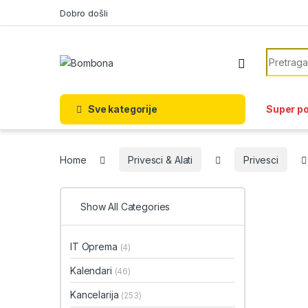
Skip to navigation
Skip to content
Dobro došli
Search f
Sve kategorije
Super p
Home
Privesci & Alati
Privesci
Show All Categories
IT Oprema
(4)
Kalendari
(46)
Kancelarija
(253)