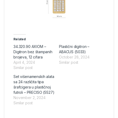
Related
34.320.90 AXIOM –
Plastični digitron –
Digitron bez štampanih
ABACUS (5033)
brojeva, 12 cifara
October 28, 2024
April 4, 2024
Similar post
Similar post
Set višenamenskih alata
sa 24 različita tipa
šrafcigera u plastičnoj
futroli – PRECISO (5527)
November 2, 2024
Similar post