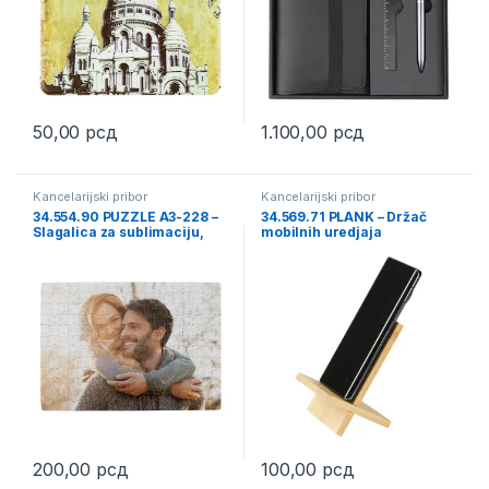
50,00
рсд
1.100,00
рсд
This product has multiple varia
Kancelarijski pribor
Kancelarijski pribor
34.554.90 PUZZLE A3-228 –
34.569.71 PLANK – Držač
Slagalica za sublimaciju,
mobilnih uredjaja
228 delova
200,00
рсд
100,00
рсд