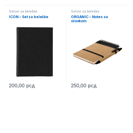
Setovi za beleške
Setovi za beleške
ICON – Set za beleške
ORGANIC – Notes sa
olovkom
200,00
рсд
250,00
рсд
This product has multiple variants. The options may be chosen 
This product has multiple varia