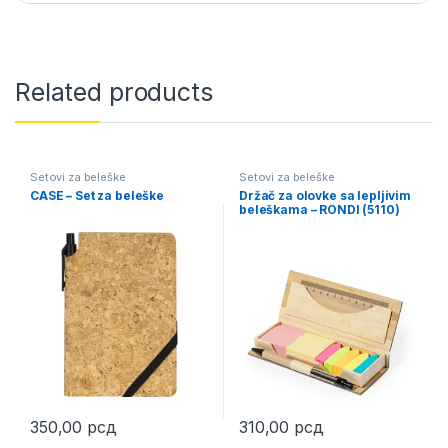
Related products
Setovi za beleške
Setovi za beleške
CASE – Set za beleške
Držač za olovke sa lepljivim
beleškama – RONDI (5110)
350,00
рсд
310,00
рсд
This product has multiple variants. The options may be chosen 
This product has multiple varia