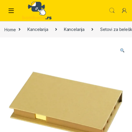
Skip to navigation
Skip to content
Home
Kancelarija
Kancelarija
Setovi za beleš