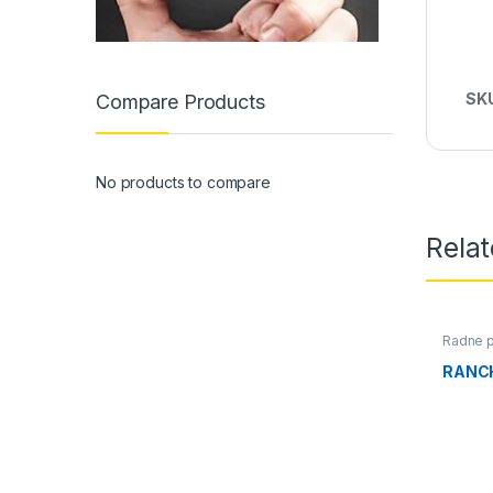
SK
Compare Products
No products to compare
Rela
Radne p
RANCH