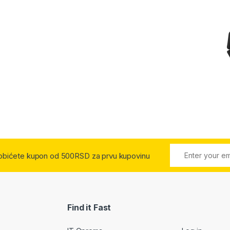
 dobićete kupon od 500RSD za prvu kupovinu
Find it Fast