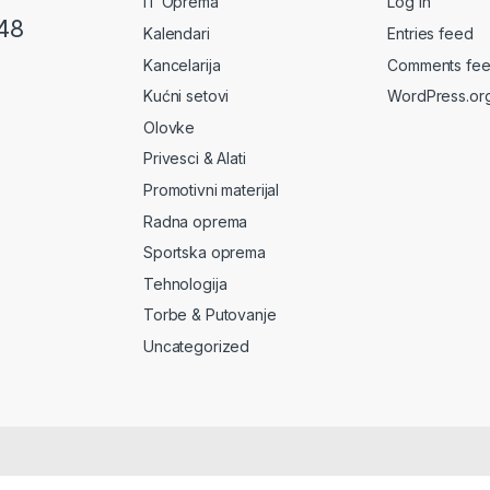
IT Oprema
Log in
48
Kalendari
Entries feed
Kancelarija
Comments fe
Kućni setovi
WordPress.or
Olovke
Privesci & Alati
Promotivni materijal
Radna oprema
Sportska oprema
Tehnologija
Torbe & Putovanje
Uncategorized