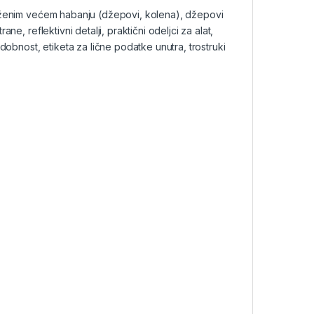
loženim većem habanju (džepovi, kolena), džepovi
e, reflektivni detalji, praktični odeljci za alat,
dobnost, etiketa za lične podatke unutra, trostruki