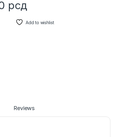
00
рсд
Add to wishlist
Reviews