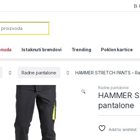
or:
onuda
Istaknuti brendovi
Trending
Poklon kartice
Radne pantalone
HAMMER STRETCH PANTS – Rad
Radne pantalone
🔍
HAMMER ST
pantalone
Add to wishlist