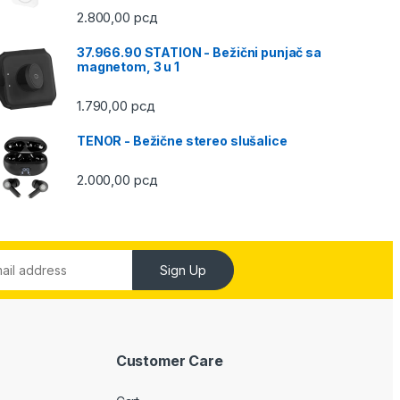
2.800,00
рсд
37.966.90 STATION - Bežični punjač sa
magnetom, 3 u 1
1.790,00
рсд
TENOR - Bežične stereo slušalice
2.000,00
рсд
Sign Up
Customer Care