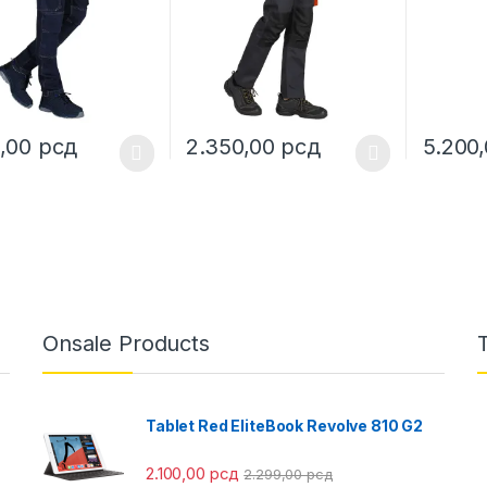
0,00
рсд
2.350,00
рсд
5.200
oduct has multiple variants. The options may be chosen on the prod
This product has multiple variants. The o
This pro
Onsale Products
Tablet Red EliteBook Revolve 810 G2
2.100,00
рсд
2.299,00
рсд