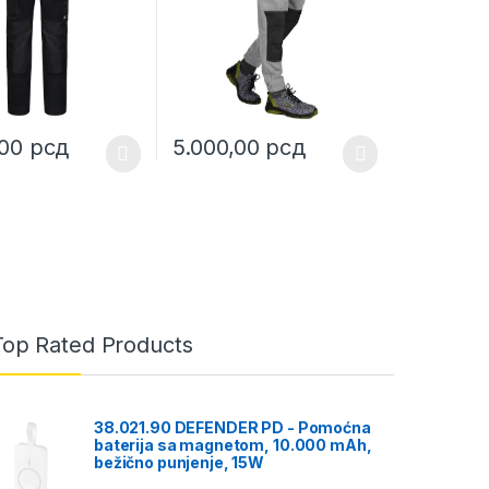
,00
рсд
5.000,00
рсд
uct page
ptions may be chosen on the product page
duct has multiple variants. The options may be chosen on the produc
This product has multiple variants. The opt
Top Rated Products
38.021.90 DEFENDER PD - Pomoćna
baterija sa magnetom, 10.000 mAh,
bežično punjenje, 15W