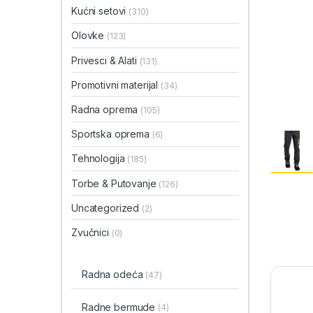
Kućni setovi
(310)
Olovke
(123)
Privesci & Alati
(131)
Promotivni materijal
(34)
Radna oprema
(105)
Sportska oprema
(6)
Tehnologija
(185)
Torbe & Putovanje
(126)
Uncategorized
(2)
Zvučnici
(0)
Radna odeća
(47)
Radne bermude
(4)