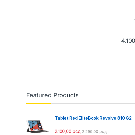
4.10
This pr
Featured Products
Tablet Red EliteBook Revolve 810 G2
2.100,00
рсд
2.299,00
рсд