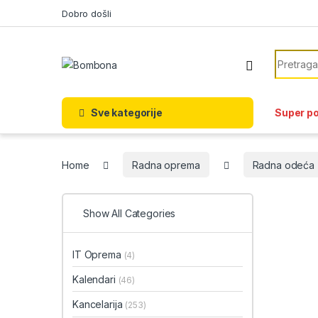
Skip to navigation
Skip to content
Dobro došli
Search f
Sve kategorije
Super p
Home
Radna oprema
Radna odeća
Show All Categories
IT Oprema
(4)
Kalendari
(46)
Kancelarija
(253)