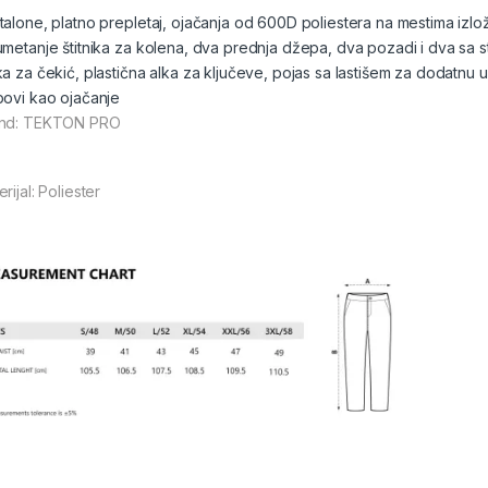
talone, platno prepletaj, ojačanja od 600D poliestera na mestima iz
metanje štitnika za kolena, dva prednja džepa, dva pozadi i dva sa stran
ka za čekić, plastična alka za ključeve, pojas sa lastišem za dodatnu u
povi kao ojačanje
nd: TEKTON PRO
rijal: Poliester