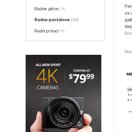
Pan
Radne jakne
(14)
za u
Radne pantalone
gaj
(20)
šte
Radni prsluci
(9)
Bre
Mate