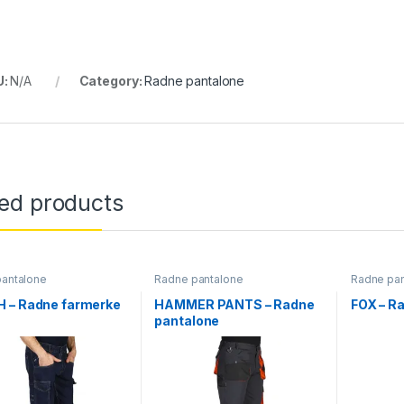
U:
N/A
Category:
Radne pantalone
ted products
antalone
Radne pantalone
Radne pan
 – Radne farmerke
HAMMER PANTS – Radne
FOX – R
pantalone