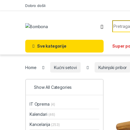
Skip to navigation
Skip to content
Dobro došli
Search f
Sve kategorije
Super p
Home
Kućni setovi
Kuhinjski pribor
Show All Categories
IT Oprema
(4)
Kalendari
(46)
Kancelarija
(253)