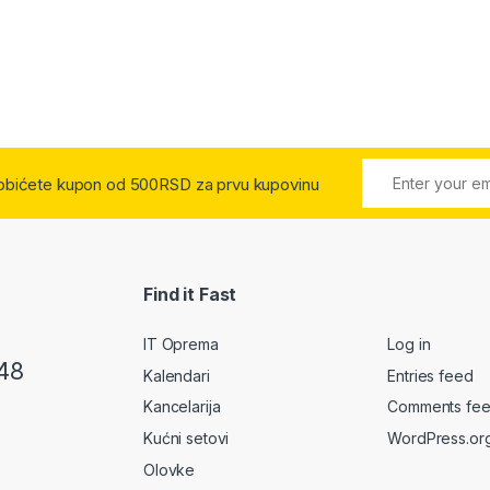
 dobićete kupon od 500RSD za prvu kupovinu
Find it Fast
IT Oprema
Log in
48
Kalendari
Entries feed
Kancelarija
Comments fe
Kućni setovi
WordPress.or
Olovke