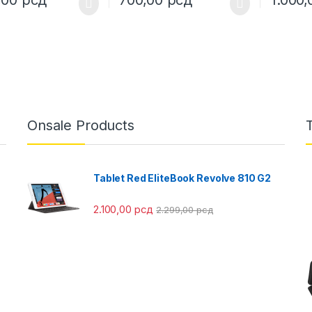
Onsale Products
Tablet Red EliteBook Revolve 810 G2
2.100,00
рсд
2.299,00
рсд