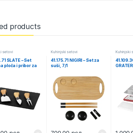
ted products
i setovi
Kuhinjski setovi
Kuhinjski 
.71 SLATE – Set
41.175.71 NIGIRI – Set za
41.109.
 ploča i pribor za
suši, 7/1
GRATER 
 drvenom drškom,
0,00
рсд
700,00
рсд
1.000