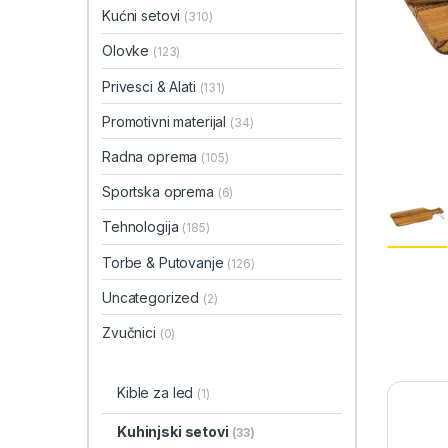
Kućni setovi
(310)
Olovke
(123)
Privesci & Alati
(131)
Promotivni materijal
(34)
Radna oprema
(105)
Sportska oprema
(6)
Tehnologija
(185)
Torbe & Putovanje
(126)
Uncategorized
(2)
Zvučnici
(0)
Kible za led
(1)
Kuhinjski setovi
(33)