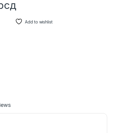
рсд
Add to wishlist
iews