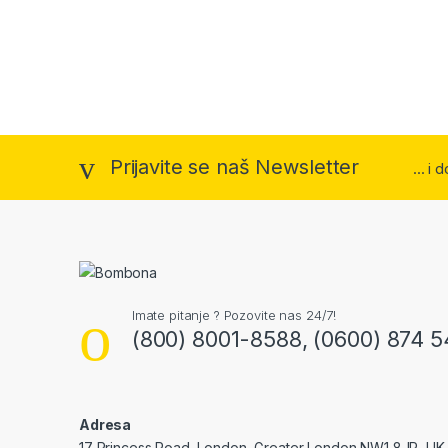
Prijavite se naš Newsletter
... i
Imate pitanje ? Pozovite nas 24/7!
(800) 8001-8588, (0600) 874 5
Adresa
17 Princess Road, London, Greater London NW1 8JR, UK