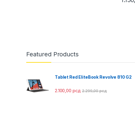
Featured Products
Tablet Red EliteBook Revolve 810 G2
2.100,00
рсд
2.299,00
рсд