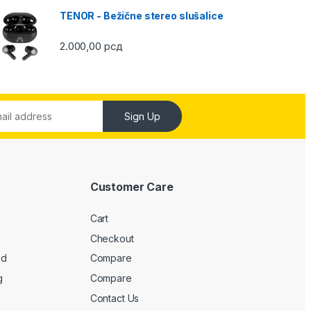
TENOR - Bežične stereo slušalice
2.000,00
рсд
Sign Up
Customer Care
Cart
Checkout
ed
Compare
g
Compare
Contact Us