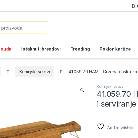
or:
onuda
Istaknuti brendovi
Trending
Poklon kartice
Kuhinjski setovi
41.059.70 HAM – Drvena daska za s
Kuhinjski setovi
🔍
41.059.70 
i serviranje
Add to wishlist