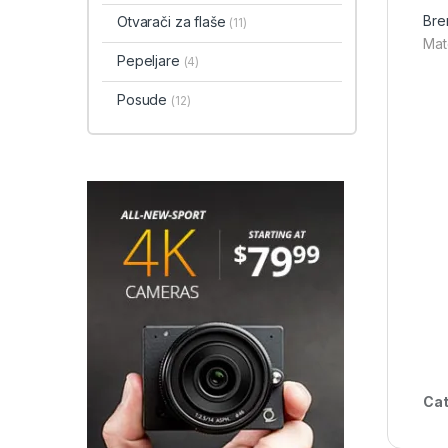
Bre
Otvarači za flaše
(11)
Mate
Pepeljare
(4)
Posude
(12)
Cat