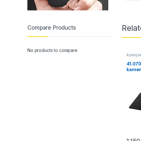
Rela
Compare Products
No products to compare
Kuhinjsk
41.070
kamena
sir sa
4/1
1.15