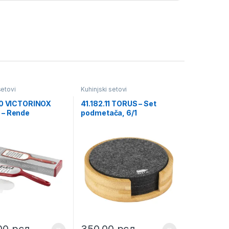
setovi
Kuhinjski setovi
30 VICTORINOX
41.182.11 TORUS – Set
– Rende
podmetača, 6/1
,00
рсд
350,00
рсд