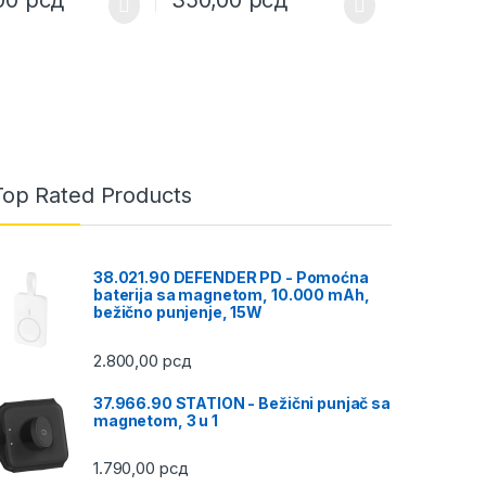
Top Rated Products
38.021.90 DEFENDER PD - Pomoćna
baterija sa magnetom, 10.000 mAh,
bežično punjenje, 15W
2.800,00
рсд
37.966.90 STATION - Bežični punjač sa
magnetom, 3 u 1
1.790,00
рсд