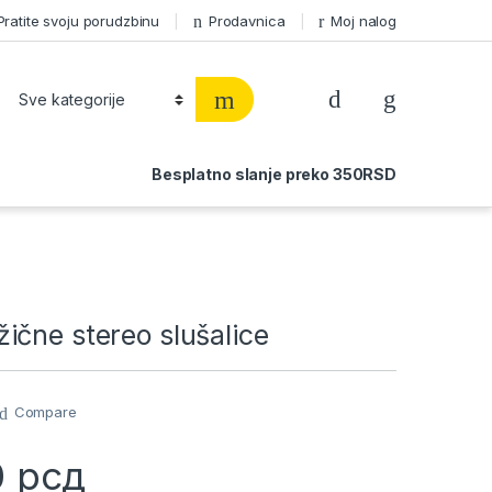
Pratite svoju porudzbinu
Prodavnica
Moj nalog
Besplatno slanje preko 350RSD
ične stereo slušalice
Compare
0
рсд