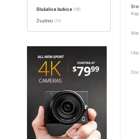
Bre
Slušalice bubice
(12)
Kap
Zvučnici
(26)
Mate
Ula
Dod