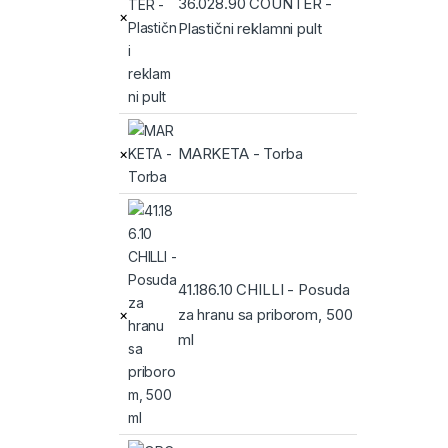
36.028.90 COUNTER -
×
Plastični reklamni pult
MARKETA - Torba
×
41.186.10 CHILLI - Posuda
za hranu sa priborom, 500
×
ml