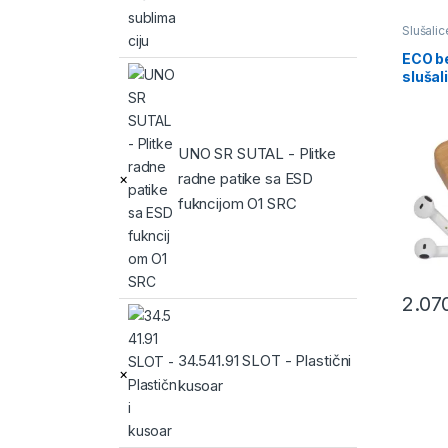
Slušali
ECO b
slušali
bambu
UNO SR SUTAL - Plitke
radne patike sa ESD
×
fukncijom O1 SRC
2.07
This pr
34.541.91 SLOT - Plastični
×
kusoar