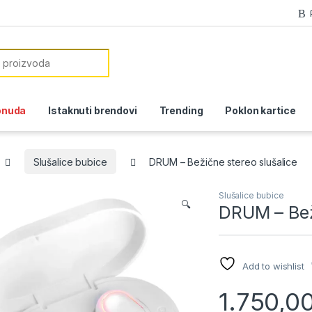
or:
onuda
Istaknuti brendovi
Trending
Poklon kartice
Slušalice bubice
DRUM – Bežične stereo slušalice
Slušalice bubice
🔍
DRUM – Bež
Add to wishlist
1.750,0