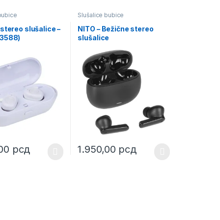
bubice
Slušalice bubice
stereo slušalice –
NITO – Bežične stereo
3588)
slušalice
,00
рсд
1.950,00
рсд
uct page
ptions may be chosen on the product page
duct has multiple variants. The options may be chosen on the produc
This product has multiple variants. The opt