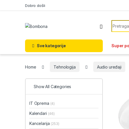
Skip to navigation
Skip to content
Dobro došli
Search f
Sve kategorije
Super p
Home
Tehnologija
Audio uređaji
Show All Categories
IT Oprema
(4)
Kalendari
(46)
Kancelarija
(253)