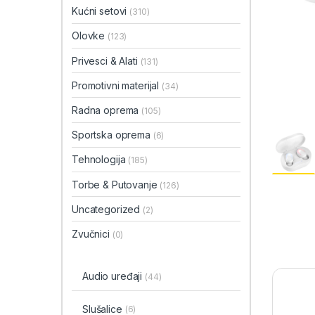
Kućni setovi
(310)
Olovke
(123)
Privesci & Alati
(131)
Promotivni materijal
(34)
Radna oprema
(105)
Sportska oprema
(6)
Tehnologija
(185)
Torbe & Putovanje
(126)
Uncategorized
(2)
Zvučnici
(0)
Audio uređaji
(44)
Slušalice
(6)