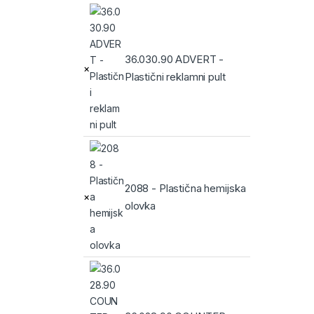
36.030.90 ADVERT -
×
Plastični reklamni pult
2088 - Plastična hemijska
×
olovka