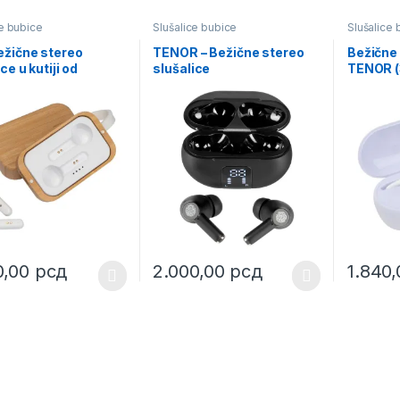
ce bubice
Slušalice bubice
Slušalice 
ežične stereo
TENOR – Bežične stereo
Bežične 
ce u kutiji od
slušalice
TENOR (
sa – MELODI (3587)
0,00
рсд
2.000,00
рсд
1.840
oduct has multiple variants. The options may be chosen on the prod
This product has multiple variants. The o
This pro