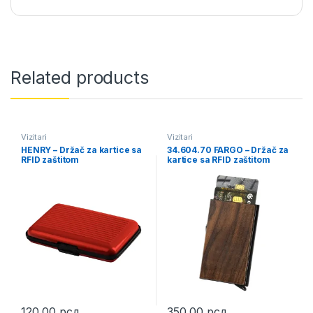
Related products
Vizitari
Vizitari
HENRY – Držač za kartice sa
34.604.70 FARGO – Držač za
RFID zaštitom
kartice sa RFID zaštitom
120,00
рсд
350,00
рсд