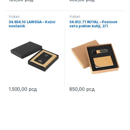
This product has multiple variants. The options may be chosen 
Vizitari
Vizitari
34.634.10 LARISSA – Kožni
34.612.71 ROYAL – Poslovni
novčanik
set u poklon kutiji, 2/1
1.500,00
рсд
850,00
рсд