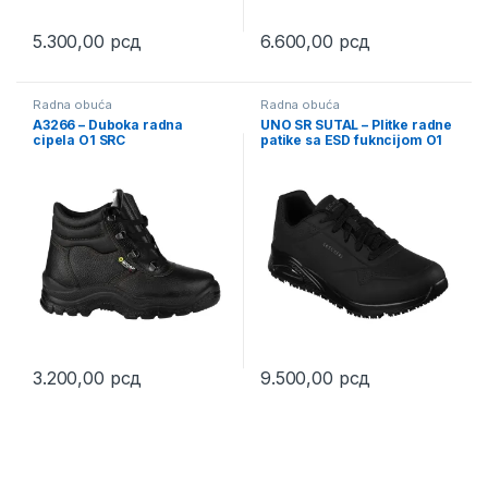
5.300,00
рсд
6.600,00
рсд
This product has multiple variants. The options may be chosen 
This product has multiple varia
Radna obuća
Radna obuća
A3266 – Duboka radna
UNO SR SUTAL – Plitke radne
cipela O1 SRC
patike sa ESD fukncijom O1
SRC
3.200,00
рсд
9.500,00
рсд
This product has multiple variants. The options may be chosen 
This product has multiple varia