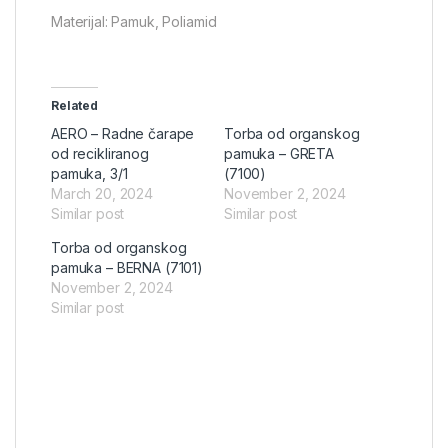
Materijal: Pamuk, Poliamid
Related
AERO – Radne čarape
Torba od organskog
od recikliranog
pamuka – GRETA
pamuka, 3/1
(7100)
March 20, 2024
November 2, 2024
Similar post
Similar post
Torba od organskog
pamuka – BERNA (7101)
November 2, 2024
Similar post