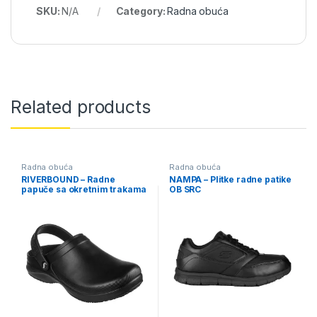
SKU:
N/A
Category:
Radna obuća
Related products
Radna obuća
Radna obuća
RIVERBOUND – Radne
NAMPA – Plitke radne patike
papuče sa okretnim trakama
OB SRC
za petu OB SRC