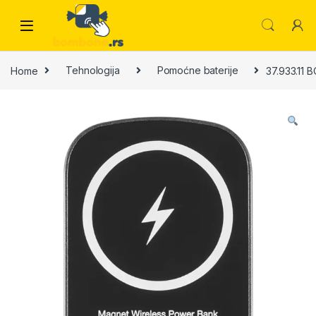
Skip to navigation
Skip to content
Home
Tehnologija
Pomoćne baterije
37.933.11 