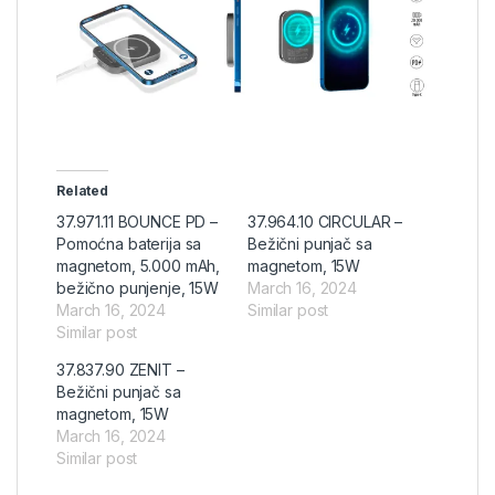
Related
37.971.11 BOUNCE PD –
37.964.10 CIRCULAR –
Pomoćna baterija sa
Bežični punjač sa
magnetom, 5.000 mAh,
magnetom, 15W
bežično punjenje, 15W
March 16, 2024
March 16, 2024
Similar post
Similar post
37.837.90 ZENIT –
Bežični punjač sa
magnetom, 15W
March 16, 2024
Similar post