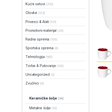
Kućni setovi
(310)
Olovke
(123)
Privesci & Alati
(131)
Promotivni materijal
(34)
Radna oprema
(105)
Sportska oprema
(6)
Tehnologija
(185)
Torbe & Putovanje
(126)
Uncategorized
(2)
Zvučnici
(0)
Keramičke šolje
(34)
Metalne šolje
(10)