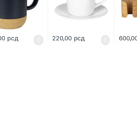
,00
рсд
220,00
рсд
600,0
oduct has multiple variants. The options may be chosen on the prod
This pro