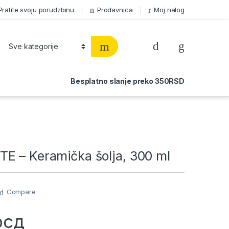
Pratite svoju porudzbinu
Prodavnica
Moj nalog
Besplatno slanje preko 350RSD
E – Keramička šolja, 300 ml
Compare
рсд