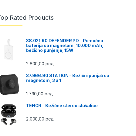
Top Rated Products
38.021.90 DEFENDER PD - Pomoćna
baterija sa magnetom, 10.000 mAh,
bežično punjenje, 15W
2.800,00
рсд
37.966.90 STATION - Bežični punjač sa
magnetom, 3 u 1
1.790,00
рсд
TENOR - Bežične stereo slušalice
2.000,00
рсд