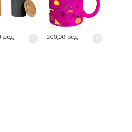
0
рсд
200,00
рсд
uct page
duct has multiple variants. The options may be chosen on the produc
This product has multiple variants. The opt