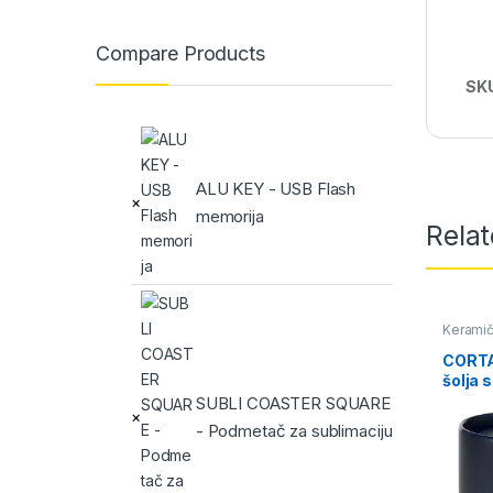
Compare Products
SK
ALU KEY - USB Flash
×
memorija
Rela
Keramič
CORTA
šolja 
400 m
SUBLI COASTER SQUARE
×
- Podmetač za sublimaciju