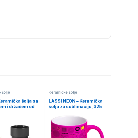
 šolje
Keramičke šolje
eramička šolja sa
LASSI NEON – Keramička
em i držačem od
šolja za sublimaciju, 325
, 340 ml
ml