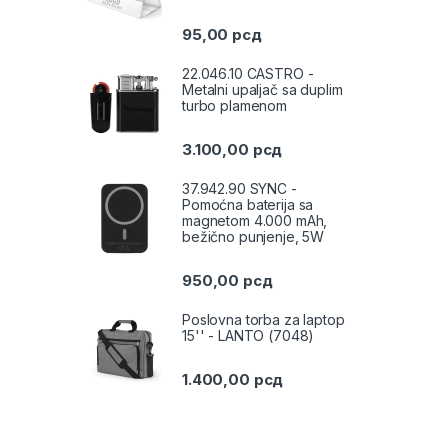
95,00
рсд
22.046.10 CASTRO -
Metalni upaljač sa duplim
turbo plamenom
3.100,00
рсд
37.942.90 SYNC -
Pomoćna baterija sa
magnetom 4.000 mAh,
bežično punjenje, 5W
950,00
рсд
Poslovna torba za laptop
15'' - LANTO (7048)
1.400,00
рсд