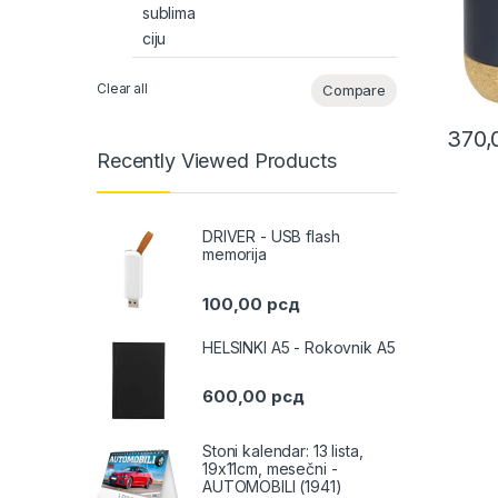
Clear all
Compare
370
This pr
Recently Viewed Products
DRIVER - USB flash
memorija
100,00
рсд
HELSINKI A5 - Rokovnik A5
600,00
рсд
Stoni kalendar: 13 lista,
19x11cm, mesečni -
AUTOMOBILI (1941)