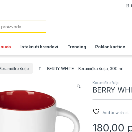
or:
onuda
Istaknuti brendovi
Trending
Poklon kartice
Keramičke šolje
BERRY WHITE – Keramička šolja, 300 ml
Keramičke šolje
🔍
BERRY WHIT
Add to wishlist
180,00