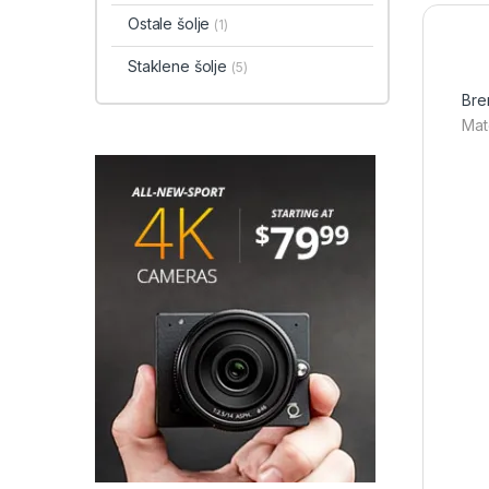
Ostale šolje
(1)
Staklene šolje
(5)
Bre
Mat