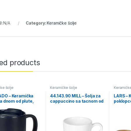
U:
N/A
Category:
Keramičke šolje
ted products
ke šolje
Keramičke šolje
Keramičke
DO – Keramička
44.143.90 MILL – Šolja za
LARS – K
sa dnom od plute,
cappuccino sa tacnom od
poklopc
l
fine keramike, 150 ml
bambusa