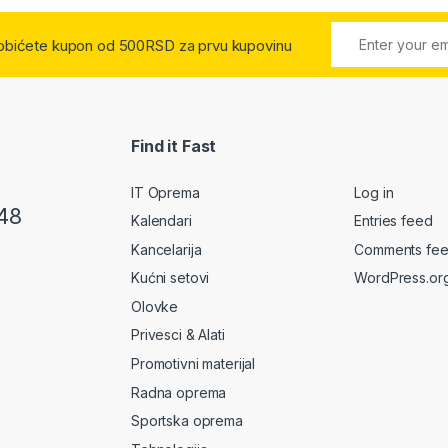
 dobićete kupon od 500RSD za prvu kupovinu
Find it Fast
IT Oprema
Log in
48
Kalendari
Entries feed
Kancelarija
Comments fe
Kućni setovi
WordPress.or
Olovke
Privesci & Alati
Promotivni materijal
Radna oprema
Sportska oprema