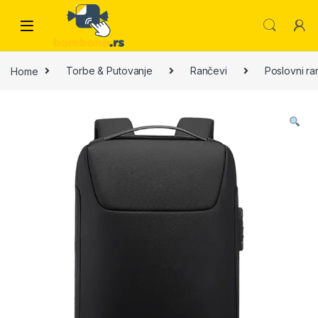
Skip to navigation
Skip to content
Home
Torbe & Putovanje
Rančevi
Poslovni ra