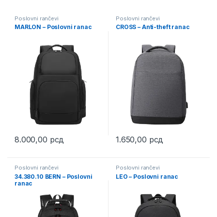
Poslovni rančevi
Poslovni rančevi
MARLON – Poslovni ranac
CROSS – Anti-theft ranac
8.000,00
рсд
1.650,00
рсд
This product has multiple variants. The options may be chosen 
This product has multiple varia
Poslovni rančevi
Poslovni rančevi
34.380.10 BERN – Poslovni
LEO – Poslovni ranac
ranac