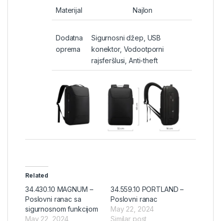
Materijal
Najlon
Dodatna
Sigurnosni džep, USB
oprema
konektor, Vodootporni
rajsferšlusi, Anti-theft
Related
34.430.10 MAGNUM –
34.559.10 PORTLAND –
Poslovni ranac sa
Poslovni ranac
sigurnosnom funkcijom
May 22, 2024
May 22, 2024
Similar post