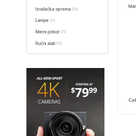
Mate
Izviđačka oprema
(13)
Lampe
(11)
Merni pribor
(11)
Ručni alati
(12)
Cat