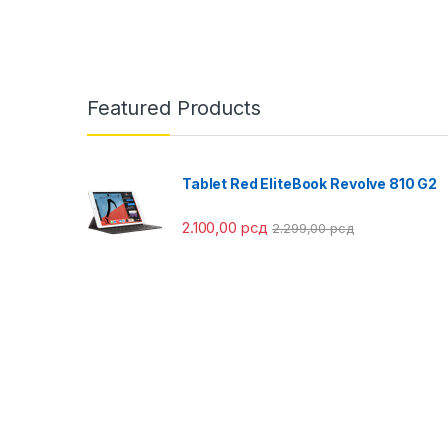
Featured Products
Tablet Red EliteBook Revolve 810 G2
2.100,00
рсд
2.299,00
рсд