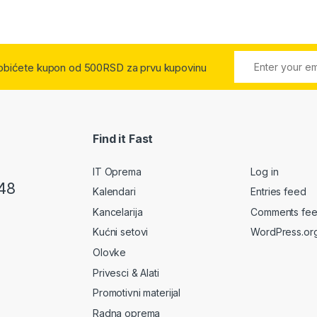
 dobićete kupon od 500RSD za prvu kupovinu
Find it Fast
IT Oprema
Log in
48
Kalendari
Entries feed
Kancelarija
Comments fe
Kućni setovi
WordPress.or
Olovke
Privesci & Alati
Promotivni materijal
Radna oprema