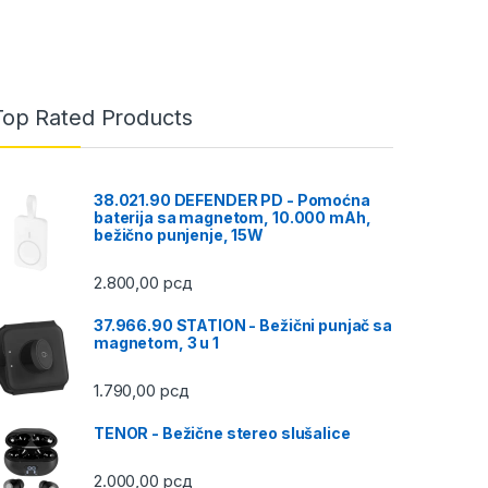
Top Rated Products
38.021.90 DEFENDER PD - Pomoćna
baterija sa magnetom, 10.000 mAh,
bežično punjenje, 15W
2.800,00
рсд
37.966.90 STATION - Bežični punjač sa
magnetom, 3 u 1
1.790,00
рсд
TENOR - Bežične stereo slušalice
2.000,00
рсд