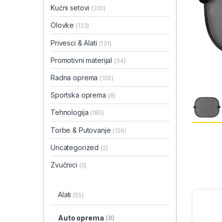
Kućni setovi
(310)
Olovke
(123)
Privesci & Alati
(131)
Promotivni materijal
(34)
Radna oprema
(105)
Sportska oprema
(6)
Tehnologija
(185)
Torbe & Putovanje
(126)
Uncategorized
(2)
Zvučnici
(0)
Alati
(55)
Auto oprema
(8)