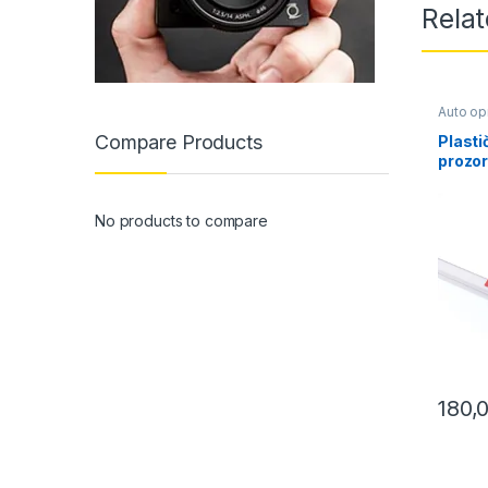
Rela
Auto o
Compare Products
Plasti
prozo
(5522)
No products to compare
180,
This pr