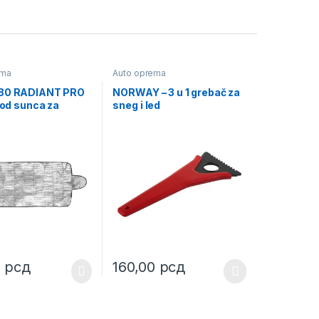
ema
Auto oprema
.80 RADIANT PRO
NORWAY – 3 u 1 grebač za
k od sunca za
sneg i led
il sa bočnim
ma
0
рсд
160,00
рсд
uct page
This product has multiple variants. The opt