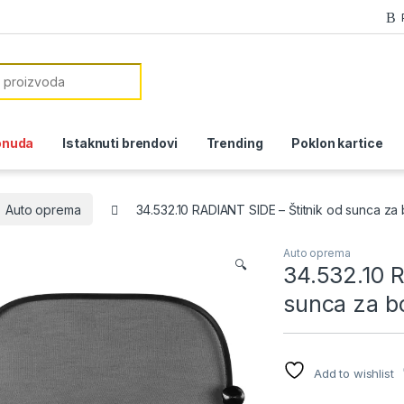
or:
onuda
Istaknuti brendovi
Trending
Poklon kartice
Auto oprema
34.532.10 RADIANT SIDE – Štitnik od sunca za
Auto oprema
🔍
34.532.10 R
sunca za b
Add to wishlist