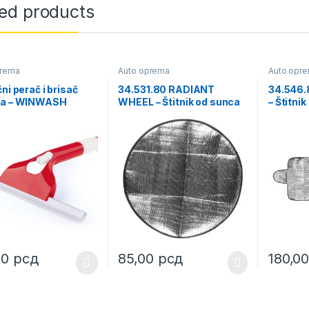
ted products
prema
Auto oprema
Auto opr
čni perač i brisač
34.531.80 RADIANT
34.546
ra – WINWASH
WHEEL – Štitnik od sunca
– Štitni
za volan
automob
dodaci
00
рсд
85,00
рсд
180,0
oduct has multiple variants. The options may be chosen on the prod