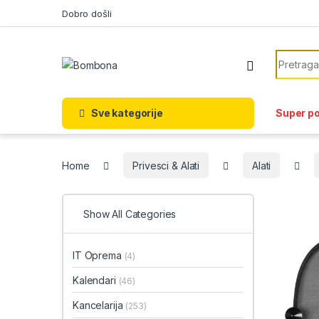
Skip to navigation
Skip to content
Dobro došli
Search f
Sve kategorije
Super p
Home
Privesci & Alati
Alati
Show All Categories
IT Oprema
(4)
Kalendari
(46)
Kancelarija
(253)