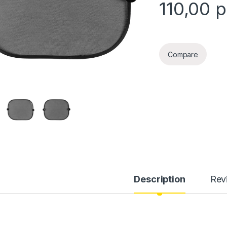
110,00
р
Compare
Description
Rev