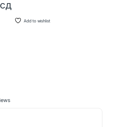
сд
Add to wishlist
iews