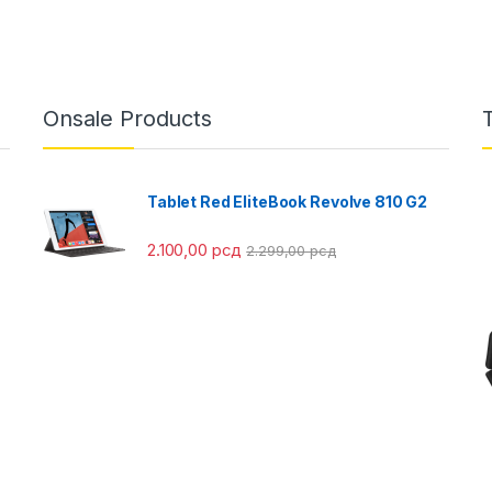
Onsale Products
Tablet Red EliteBook Revolve 810 G2
2.100,00
рсд
2.299,00
рсд