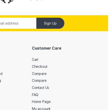
Sign Up
Customer Care
Cart
Checkout
ed
Compare
g
Compare
Contact Us
FAQ
Home Page
My account