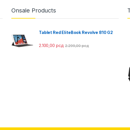
Onsale Products
Tablet Red EliteBook Revolve 810 G2
2.100,00
рсд
2.299,00
рсд