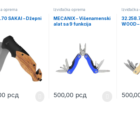
ka oprema
Izviđačka oprema
Izviđačka
.70 SAKAI – Džepni
MECANIX – Višenamenski
32.258.
alat sa 9 funkcija
WOOD –
alat sa 
,00
рсд
500,00
рсд
500,0
This product has multiple variants. The o