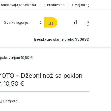
Pratite svoju porudzbinu
Prodavnica
Moj nalog
Besplatno slanje preko 350RSD
 pakovanjem 10,50 €
KYOTO – Džepni nož sa poklon
 10,50 €
Compare