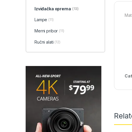
Izviđačka oprema
(13)
Mate
Lampe
(11)
Merni pribor
(11)
Ručni alati
(12)
Cat
Rela