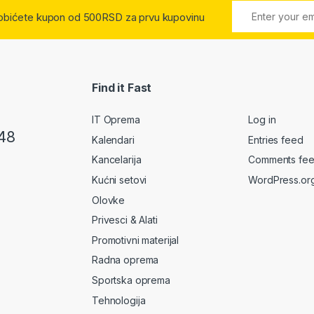
 dobićete kupon od 500RSD za prvu kupovinu
Find it Fast
IT Oprema
Log in
48
Kalendari
Entries feed
Kancelarija
Comments fe
Kućni setovi
WordPress.or
Olovke
Privesci & Alati
Promotivni materijal
Radna oprema
Sportska oprema
Tehnologija