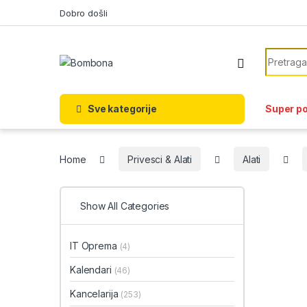
Skip to navigation
Skip to content
Dobro došli
Search f
Sve kategorije
Super p
Home
Privesci & Alati
Alati
Show All Categories
IT Oprema
(4)
Kalendari
(46)
Kancelarija
(253)