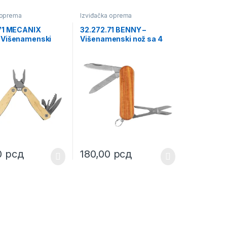
 oprema
Izviđačka oprema
71 MECANIX
32.272.71 BENNY –
 Višenamenski
Višenamenski nož sa 4
9 funkcija
funkcije
0
рсд
180,00
рсд
ptions may be chosen on the product page