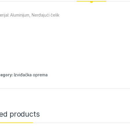
rijal: Aluminijum, Nerđajući čelik
egory:
Izviđačka oprema
ted products