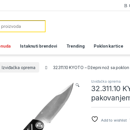
or:
onuda
Istaknuti brendovi
Trending
Poklon kartice
Izviđačka oprema
32.311.10 KYOTO – Džepni nož sa poklon
Izviđačka oprema
🔍
32.311.10 
pakovanjem
Add to wishlist