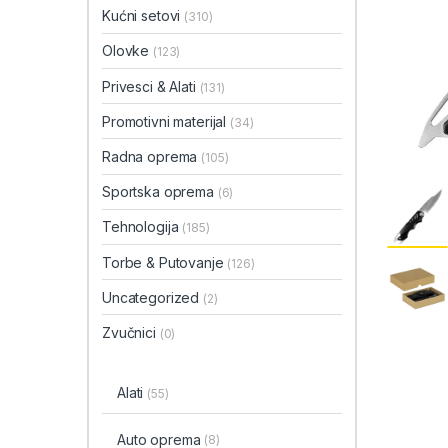
Kućni setovi
(310)
Olovke
(123)
Privesci & Alati
(131)
Promotivni materijal
(34)
Radna oprema
(105)
Sportska oprema
(6)
Tehnologija
(185)
Torbe & Putovanje
(126)
Uncategorized
(2)
Zvučnici
(0)
Alati
(55)
Auto oprema
(8)