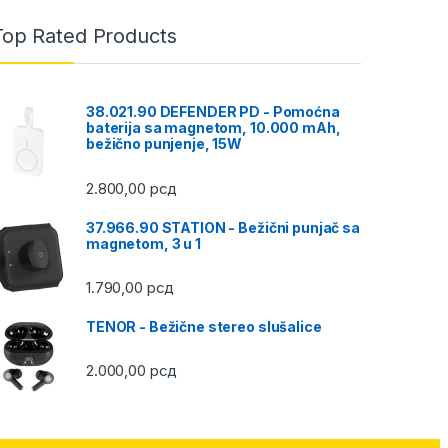
Top Rated Products
38.021.90 DEFENDER PD - Pomoćna
baterija sa magnetom, 10.000 mAh,
bežično punjenje, 15W
2.800,00
рсд
37.966.90 STATION - Bežični punjač sa
magnetom, 3 u 1
1.790,00
рсд
TENOR - Bežične stereo slušalice
2.000,00
рсд