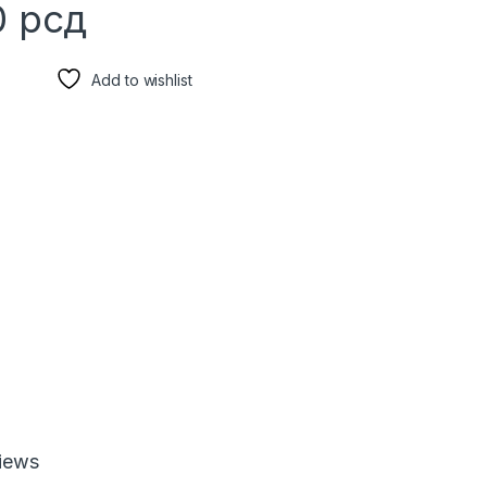
0
рсд
Add to wishlist
iews